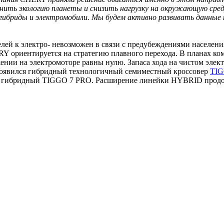
анить экологию планеты и снизить нагрузку на окружающую сре
 гибриды и электромобили. Мы будем активно развивать данные 
лей к электро- невозможен в связи с предубеждениями населени
ERY ориентируется на стратегию плавного перехода. В планах к
ии на электромоторе равны нулю. Запаса хода на чистом элект
и появился гибридный технологичный семиместный кроссовер
TIG
ия гибридный TIGGO 7 PRO. Расширение линейки HYBRID продол