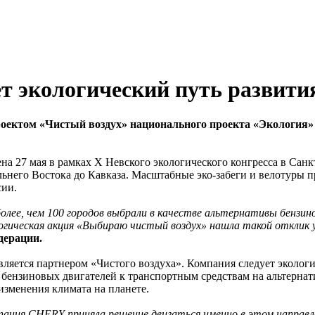
т экологический путь развити
ектом «Чистый воздух» национального проекта «Экология» 
а 27 мая в рамках Х Невского экологического конгресса в Санк
альнего Востока до Кавказа. Масштабные эко-забеги и велотуры
сии.
з более, чем 100 городов выбрали в качестве альтернативы бен
логическая акция «Выбираю чистый воздух» нашла такой отклик 
дерации.
ляется партнером «Чистого воздуха». Компания следует экологич
 бензиновых двигателей к транспортным средствам на альтерна
изменения климата на планете.
мпания CHERY приняла решение двигаться именно в этом направ