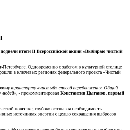
я
подвели итоги II Всероссийской акции «Выбираю чистый
т-Петербурге. Одновременно с забегом в культурной столице
 прошли в ключевых регионах федерального проекта «Чистый
зиновому транспорту «чистый» способ передвижения. Общий
у людей»,
- прокомментировал
Константин Цыганов, первый
еской повестке, глубоко осознавая необходимость
тивных источниках энергии с целью сокращения выбросов
лении. Мы развиваем автомобили с минимальными выбросами