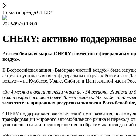
Новости бренда CHERY
2023-09-30 13:00
CHERY: активно поддерживае
Автомобильная марка CHERY совместно с федеральным про
воздух».
II Всероссийская акция «Выбираю чистый воздух» была запущен
акция запустилась во всех федеральных округах России - от Д
воздух» - на Кузбассе, Урале, Сибири и Центральной части Рос
«За 4 месяца в акции приняли участие - 54 региона. Жители и
охват акции составил более 40 млн человек. Мы рады, что эко
заместитель природных ресурсов и экологии Российской Фе
CHERY поддерживает экологический путь развития, поэтому яв
трансформации мирового автомобильного рынка и перехода от
углекислого газа и предотвращения необратимых последствий 
«Экология с каждым годом становится всё важнее, и наша ко