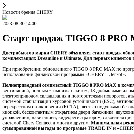
Новости бренда CHERY
2023-08-30 14:00
Старт продаж TIGGO 8 PRO M
Дистрибьютор марки CHERY объявляет старт продаж обнов
комплектациях Dreamline и Ultimate. Для первых клиентов п
При приобретении обновленного TIGGO 8 PRO MAX по программ
использовании финансовой программы «CHERY – Легко!».
Полноприводный семиместный TIGGO 8 PRO MAX в компле
вентиляцией, полным «зимним» пакетом, 18-дюймовыми алюм
электроприводом складывания и повторителями поворотов, ат
системой стабилизации курсовой устойчивости (ESC), антибл
перекрестном столкновении (RCTA), шестью подушками безопас
кнопкой, бесконтактным открытием двери багажника, двуxзонн
управлением, навигацией, видеорегистратором, сдвоенная циф
системой Chery Connect и многим другим.
Минимальная реком
суммированной выгоды по программе TRADE-IN и «CHERY-Л