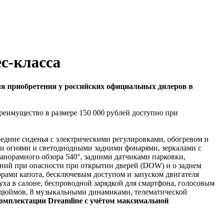
с-класса
я приобретения у российских официальных дилеров в
еимущество в размере 150 000 рублей доступно при
дние сиденья с электрическими регулировками, обогревом и
огнями и светодиодными задними фонарями, зеркалами с
норамного обзора 540°, задними датчиками парковки,
ний при опасности при открытии дверей (DOW) и о заднем
орами капота, бесключевым доступом и запуском двигателя
а в салоне, беспроводной зарядкой для смартфона, голосовым
3 дюймов, 8 музыкальными динамиками, телематической
плектации Dreamline с учётом максимальной