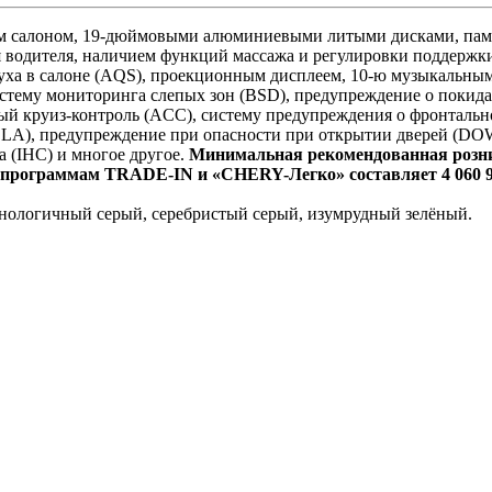
м салоном, 19-дюймовыми алюминиевыми литыми дисками, памя
я водителя, наличием функций массажа и регулировки поддержк
здуха в салоне (AQS), проекционным дисплеем, 10-ю музыкальн
истему мониторинга слепых зон (BSD), предупреждение о покид
ый круиз-контроль (ACC), систему предупреждения о фронтальн
SLA), предупреждение при опасности при открытии дверей (DO
а (IHC) и многое другое.
Минимальная рекомендованная роз
 программам TRADE-IN и «CHERY-Легко» составляет 4 060 9
ехнологичный серый, серебристый серый, изумрудный зелёный.