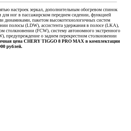
тью настроек зеркал, дополнительным обогревом спинок
и для ног в пассажирском переднем сидении, функцией
ыми динамиками, пакетом высокотехнологичных систем
ании полосы (LDW), ассистента удержания в полосе (LKA),
ом столкновении (FCW), систему автономного экстренного
W), предупреждение о заднем перекрестном столкновении
ничная цена CHERY TIGGO 8 PRO MAX в комплектации
00 рублей.