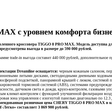
AX с уровнем комфорта бизне
ленного кроссовера TIGGO 8 PRO MAX. Модель доступна дл
редусмотрена выгода в размере до 590 000 рублей.
е trade-in выгода составит 440 000 рублей, дополнительное пр
ктации Dreamline оснащается:
черным кожаным салоном, пере
иниевыми литыми дисками, светодиодными дневными ходовыми 
мосферной подсветкой, панорамной крышей с люком, системой па
окировочной тормозной системой (ABS), системами предупрежде
ности, датчиком света и дождя, круиз-контролем, газовыми уп
ым климат-контролем с функцией улучшенной фильтрации воздух
ровая зона управления с изогнутой панелью диагональю по 12.
ендованная розничная цена CHERY TIGGO 8 PRO MAX в ком
егко» составляет 3 869 900 рублей.