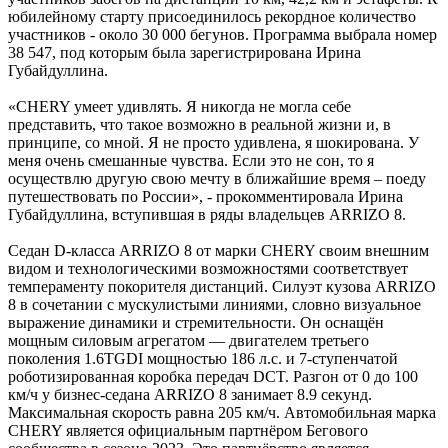
юбилейному старту присоединилось рекордное количество
участников - около 30 000 бегунов. Программа выбрала номер
38 547, под которым была зарегистрирована Ирина
Губайдуллина.
«CHERY умеет удивлять. Я никогда не могла себе
представить, что такое возможно в реальной жизни и, в
принципе, со мной. Я не просто удивлена, я шокирована. У
меня очень смешанные чувства. Если это не сон, то я
осуществлю другую свою мечту в ближайшие время – поеду
путешествовать по России», - прокомментировала Ирина
Губайдуллина, вступившая в ряды владельцев ARRIZO 8.
Седан D-класса ARRIZO 8 от марки CHERY своим внешним
видом и технологическими возможностями соответствует
темпераменту покорителя дистанций. Силуэт кузова ARRIZO
8 в сочетании с мускулистыми линиями, словно визуальное
выражение динамики и стремительности. Он оснащён
мощным силовым агрегатом — двигателем третьего
поколения 1.6TGDI мощностью 186 л.с. и 7-ступенчатой
роботизированная коробка передач DCT. Разгон от 0 до 100
км/ч у бизнес-седана ARRIZO 8 занимает 8.9 секунд.
Максимальная скорость равна 205 км/ч. Автомобильная марка
CHERY является официальным партнёром Бегового