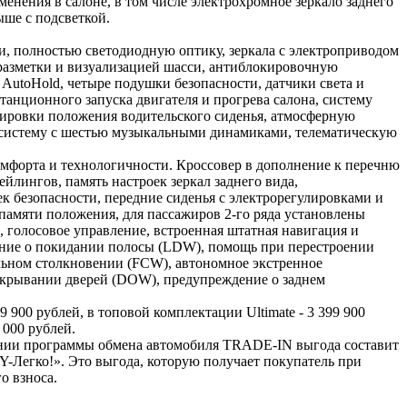
енения в салоне, в том числе электрохромное зеркало заднего
ше с подсветкой.
, полностью светодиодную оптику, зеркала с электроприводом
 разметки и визуализацией шасси, антиблокировочную
AutoHold, четыре подушки безопасности, датчики света и
танционного запуска двигателя и прогрева салона, систему
лировки положения водительского сиденья, атмосферную
о-систему c шестью музыкальными динамиками, телематическую
орта и технологичности. Кроссовер в дополнение к перечню
йлингов, память настроек зеркал заднего вида,
ек безопасности, передние сиденья с электрорегулировками и
памяти положения, для пассажиров 2-го ряда установлены
 голосовое управление, встроенная штатная навигация и
ение о покидании полосы (LDW), помощь при перестроении
льном столкновении (FCW), автономное экстренное
открывании дверей (DOW), предупреждение о заднем
0 рублей, в топовой комплектации Ultimate - 3 399 900
000 рублей.
овании программы обмена автомобиля TRADE-IN выгода составит
Легко!». Это выгода, которую получает покупатель при
о взноса.