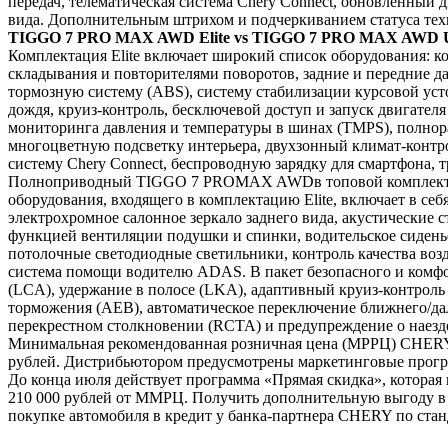
передач, телематическая система Chery Connect, обновленный 
вида. Дополнительным штрихом и подчеркиванием статуса тех
TIGGO 7 PRO MAX AWD Elite vs TIGGO 7 PRO MAX AWD U
Комплектация Elite включает широкий список оборудования: к
складывания и повторителями поворотов, задние и передние д
тормозную систему (ABS), систему стабилизации курсовой уст
дождя, круиз-контроль, бесключевой доступ и запуск двигателя
мониторинга давления и температуры в шинах (TMPS), полнора
многоцветную подсветку интерьера, двухзонный климат-контр
систему Chery Connect, беспроводную зарядку для смартфона, 
Полноприводный TIGGO 7 PROMAX AWDв топовой комплектацие
оборудования, входящего в комплектацию Elite, включает в себ
электрохромное салонное зеркало заднего вида, акустические 
функцией вентиляции подушки и спинки, водительское сиденье
потолочные светодиодные светильники, контроль качества воз
система помощи водителю ADAS. В пакет безопасного и комфо
(LCA), удержание в полосе (LKA), адаптивный круиз-контроль
торможения (AEB), автоматическое переключение ближнего/дал
перекрестном столкновении (RCTA) и предупреждение о наезд
Минимальная рекомендованная розничная цена (МРРЦ) CHERY T
рублей. Дистрибьютором предусмотрены маркетинговые програ
До конца июля действует программа «Прямая скидка», которая
210 000 рублей от ММРЦ. Получить дополнительную выгоду в 
покупке автомобиля в кредит у банка-партнера CHERY по станд