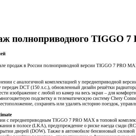
даж полноприводного TIGGO 
лей
чале продаж в России полноприводной версии TIGGO 7 PRO MA
нии с аналогичной комплектацией у переднеприводной версии 
 передач DCT (150 л.с.), обновленный дизайн решётки радиатор
ести изображение с любой из камер на весь экран – для комфорт
ногоцветную подсветку и телематическую систему Chery Connect
 местоположение, сохранять или удалять историю поездок, упра
imate
ении с переднеприводным TIGGO 7 PRO MAX в топовой комплек
жания в полосе (LKA), предупреждение о риске наезда сзади (RC
рытии дверей (DOW). Также в автомобиле бензиновый силовой а