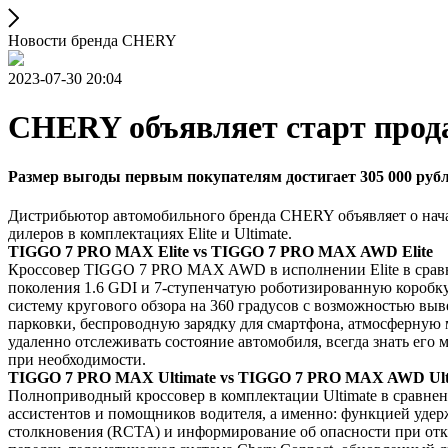
Новости бренда CHERY
2023-07-30 20:04
CHERY объявляет старт про
Размер выгоды первым покупателям достигает 305 000 руб
Дистрибьютор автомобильного бренда CHERY объявляет о на
дилеров в комплектациях Elite и Ultimate.
TIGGO 7 PRO MAX Elite vs TIGGO 7 PRO MAX AWD Elite
Кроссовер TIGGO 7 PRO MAX AWD в исполнении Elite в сравне
поколения 1.6 GDI и 7-ступенчатую роботизированную коробку
систему кругового обзора на 360 градусов с возможностью выв
парковки, беспроводную зарядку для смартфона, атмосферную м
удаленно отслеживать состояние автомобиля, всегда знать его
при необходимости.
TIGGO 7 PRO MAX Ultimate vs TIGGO 7 PRO MAX AWD Ult
Полноприводный кроссовер в комплектации Ultimate в сравн
ассистентов и помощников водителя, а именно: функцией удер
столкновения (RCTA) и информирование об опасности при отк