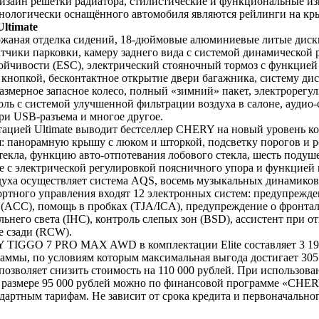
дизайн решётки радиатора, стилистические и функциональные изм
нологически оснащённого автомобиля являются рейлинги на кры
ltimate
ожаная отделка сидений, 18-дюймовые алюминиевые литые диски
атчики парковки, камеру заднего вида c системой динамической
ойчивости (ESС), электрический стояночный тормоз с функцией 
 кнопкой, бесконтактное открытие двери багажника, систему дис
змерное запасное колесо, полный «зимний» пакет, электрорегу
оль с системой улучшенной фильтрации воздуха в салоне, aуди
три USB-разъема и многое другое.
й Ultimate выводит бестселлер CHERY на новый уровень комф
я: панорамную крышу с люком и шторкой, подсветку порогов и ре
стекла, функцию авто-отпотевания лобового стекла, шесть подуш
 с электрической регулировкой поясничного упора и функцией 
духа осуществляет система AQS, восемь музыкальных динамиков,
ртного управления входят 12 электронных систем: предупрежд
 (ACC), помощь в пробках (TJA/ICA), предупреждение о фронта
ьнего света (IHC), контроль слепых зон (BSD), ассистент при 
е сзади (RCW).
IGGO 7 PRO MAX AWD в комплектации Elite составляет 3 199 90
ммы, по условиям которым максимальная выгода достигает 305 
 позволяет снизить стоимость на 110 000 рублей. При использ
размере 95 000 рублей можно по финансовой программе «CHERY-
артным тарифам. Не зависит от срока кредита и первоначальног