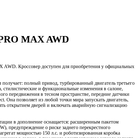
7 PRO MAX AWD
X AWD. Кроссовер доступен для приобретения у официальных
получает: полный привод, турбированный двигатель третьего
а, стилистические и функциональные изменения в салоне,
ного передвижения в тесном пространстве, передние датчики
. Она позволяет из любой точки мира запускать двигатель,
влять открытием дверей и включать аварийную сигнализацию
тации в дополнение оснащается: расширенным пакетом
W), предупреждение о риске заднего перекрестного
грегат мощностью 150 л.c. и роботизированная коробка