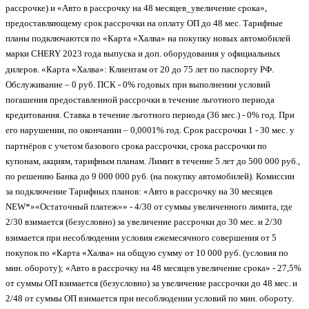
рассрочке) и «Авто в рассрочку на 48 месяцев_увеличение срока»,
предоставляющему срок рассрочки на оплату ОП до 48 мес. Тарифные
планы подключаются по «Карта «Халва» на покупку новых автомобилей
марки CHERY 2023 года выпуска и доп. оборудования у официальных
дилеров. «Карта «Халва»: Клиентам от 20 до 75 лет по паспорту РФ.
Обслуживание – 0 руб. ПСК - 0% годовых при выполнении условий
погашения предоставленной рассрочки в течение льготного периода
кредитования. Ставка в течение льготного периода (36 мес.) - 0% год. При
его нарушении, по окончании – 0,0001% год. Срок рассрочки 1 - 30 мес. у
партнёров с учетом базового срока рассрочки, срока рассрочки по
купонам, акциям, тарифным планам. Лимит в течение 5 лет до 500 000 руб.,
по решению Банка до 9 000 000 руб. (на покупку автомобилей). Комиссии
за подключение Тарифных планов: «Авто в рассрочку на 30 месяцев
NEW*»«Остаточный платеж»» - 4/30 от суммы увеличенного лимита, где
2/30 взимается (безусловно) за увеличение рассрочки до 30 мес. и 2/30
взимается при несоблюдении условия ежемесячного совершения от 5
покупок по «Карта «Халва» на общую сумму от 10 000 руб. (условия по
мин. обороту); «Авто в рассрочку на 48 месяцев увеличение срока» - 27,5%
от суммы ОП взимается (безусловно) за увеличение рассрочки до 48 мес. и
2/48 от суммы ОП взимается при несоблюдении условий по мин. обороту.